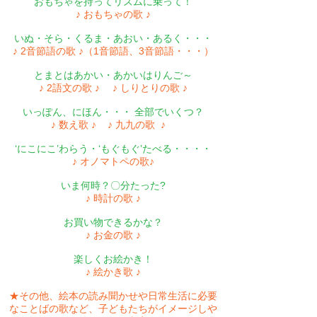
おもちゃを持ってリズムに乗って！
♪ おもちゃの歌 ♪
いぬ・そら・くるま・あおい・あるく・・・
♪ 2音節語の歌 ♪（1音節語、3音節語・・・）
とまとはあかい・あかいはりんご～
♪ 2語文の歌 ♪ ♪ しりとりの歌 ♪
いっぽん、にほん・・・ 全部でいくつ？
♪ 数え歌 ♪ ♪ 九九の歌 ♪
‘にこにこ’わらう・‘もぐもぐ’たべる・・・・
♪ オノマトペの歌♪
いま何時？〇分たった?
♪ 時計の歌 ♪
お買い物できるかな？
♪ お金の歌 ♪
楽しくお絵かき！
♪ 絵かき歌 ♪
★その他、絵本の読み聞かせや日常生活に必要
なことばの歌など、子どもたちがイメージしや